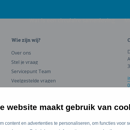
Wat is een circulaire samenleving
M
Wie zijn wij?
C
D
Over ons
A
Stel je vraag
3
Servicepunt Team
i
Veelgestelde vragen
0
e website maakt gebruik van coo
 content en advertenties te personaliseren, om functies voor s
id