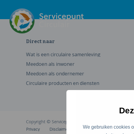
Direct naar
Wat is een circulaire samenleving
Meedoen als inwoner
Meedoen als ondernemer
Circulaire producten en diensten
Dez
Copyright © Servicepunt Circulair
We gebruiken cookies om
Privacy
Disclaimer
Cookies
Toegankelijkhe