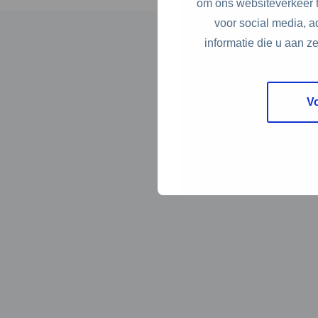
om ons websiteverkeer t
voor social media, 
informatie die u aan z
V