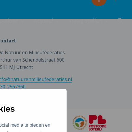
eedoen
Actueel
Vraag stellen
ontact
e Natuur en Milieufederaties
rthur van Schendelstraat 600
511 MJ Utrecht
nfo@natuurenmilieufederaties.nl
30-2567360
kies
ocial media te bieden en