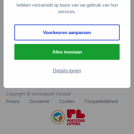
Veelgestelde vragen
hebben verzameld op basis van uw gebruik van hun
services.
Contact
De Natuur en Milieufederaties
Voorkeuren aanpassen
Arthur van Schendelstraat 600
3511 MJ Utrecht
Alles toestaan
info@natuurenmilieufederaties.nl
030-2567360
Details tonen
Copyright © Servicepunt Circulair
Privacy
Disclaimer
Cookies
Toegankelijkheid