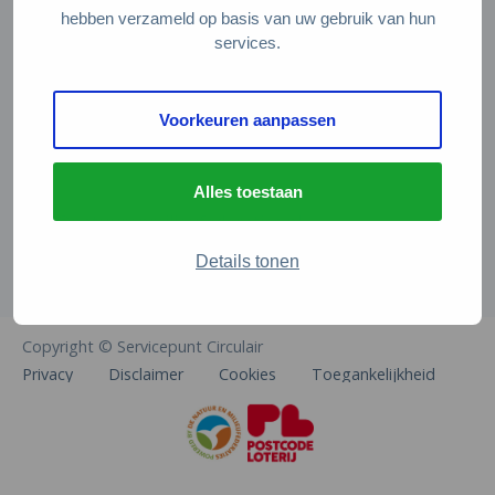
Veelgestelde vragen
hebben verzameld op basis van uw gebruik van hun
services.
Contact
De Natuur en Milieufederaties
Voorkeuren aanpassen
Arthur van Schendelstraat 600
3511 MJ Utrecht
Alles toestaan
info@natuurenmilieufederaties.nl
030-2567360
Details tonen
Copyright © Servicepunt Circulair
Privacy
Disclaimer
Cookies
Toegankelijkheid