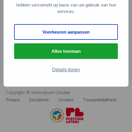
Veelgestelde vragen
hebben verzameld op basis van uw gebruik van hun
services.
Contact
De Natuur en Milieufederaties
Voorkeuren aanpassen
Arthur van Schendelstraat 600
3511 MJ Utrecht
Alles toestaan
info@natuurenmilieufederaties.nl
030-2567360
Details tonen
Copyright © Servicepunt Circulair
Privacy
Disclaimer
Cookies
Toegankelijkheid