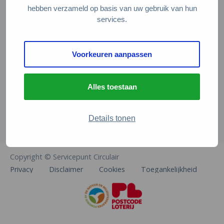
Veelgestelde vragen
hebben verzameld op basis van uw gebruik van hun
services.
Contact
De Natuur en Milieufederaties
Voorkeuren aanpassen
Arthur van Schendelstraat 600
3511 MJ Utrecht
Alles toestaan
info@natuurenmilieufederaties.nl
030-2567360
Details tonen
Copyright © Servicepunt Circulair
Privacy
Disclaimer
Cookies
Toegankelijkheid