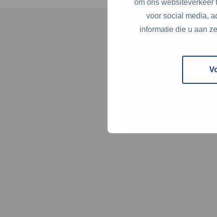
om ons websiteverkeer t
voor social media, 
informatie die u aan z
V