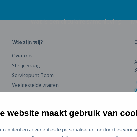
Wat is een circulaire samenleving
M
Wie zijn wij?
C
D
Over ons
A
Stel je vraag
3
Servicepunt Team
i
Veelgestelde vragen
0
e website maakt gebruik van coo
 content en advertenties te personaliseren, om functies voor s
id