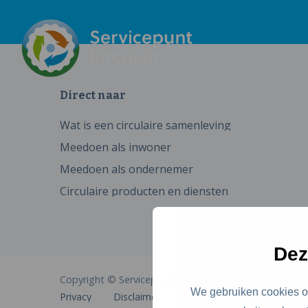
Direct naar
Wat is een circulaire samenleving
Meedoen als inwoner
Meedoen als ondernemer
Circulaire producten en diensten
Dez
Copyright © Servicepunt Circulair
We gebruiken cookies om
Privacy
Disclaimer
Cookies
Toegankelijkhe