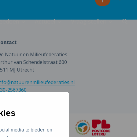
eedoen
Actueel
Vraag stellen
ontact
e Natuur en Milieufederaties
rthur van Schendelstraat 600
511 MJ Utrecht
nfo@natuurenmilieufederaties.nl
30-2567360
kies
ocial media te bieden en