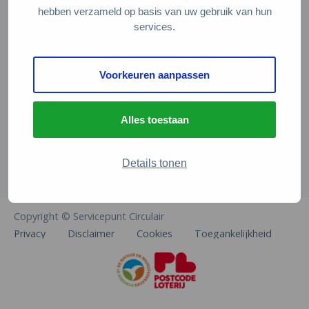
Veelgestelde vragen
hebben verzameld op basis van uw gebruik van hun
services.
Contact
De Natuur en Milieufederaties
Voorkeuren aanpassen
Arthur van Schendelstraat 600
3511 MJ Utrecht
Alles toestaan
info@natuurenmilieufederaties.nl
030-2567360
Details tonen
Copyright © Servicepunt Circulair
Privacy
Disclaimer
Cookies
Toegankelijkheid