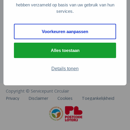
Veelgestelde vragen
hebben verzameld op basis van uw gebruik van hun
services.
Contact
De Natuur en Milieufederaties
Voorkeuren aanpassen
Arthur van Schendelstraat 600
3511 MJ Utrecht
Alles toestaan
info@natuurenmilieufederaties.nl
030-2567360
Details tonen
Copyright © Servicepunt Circulair
Privacy
Disclaimer
Cookies
Toegankelijkheid