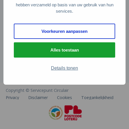
Veelgestelde vragen
hebben verzameld op basis van uw gebruik van hun
services.
Contact
De Natuur en Milieufederaties
Voorkeuren aanpassen
Arthur van Schendelstraat 600
3511 MJ Utrecht
Alles toestaan
info@natuurenmilieufederaties.nl
030-2567360
Details tonen
Copyright © Servicepunt Circulair
Privacy
Disclaimer
Cookies
Toegankelijkheid