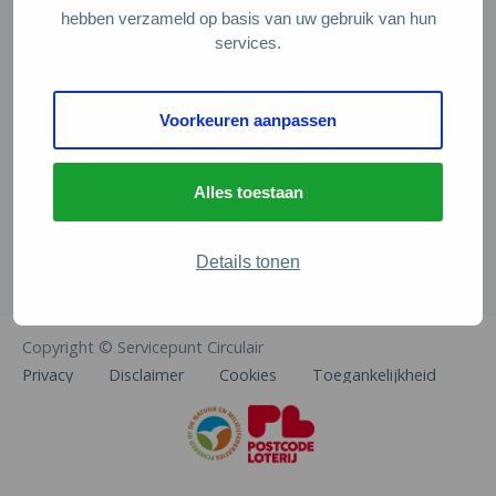
Veelgestelde vragen
hebben verzameld op basis van uw gebruik van hun
services.
Contact
De Natuur en Milieufederaties
Voorkeuren aanpassen
Arthur van Schendelstraat 600
3511 MJ Utrecht
Alles toestaan
info@natuurenmilieufederaties.nl
030-2567360
Details tonen
Copyright © Servicepunt Circulair
Privacy
Disclaimer
Cookies
Toegankelijkheid