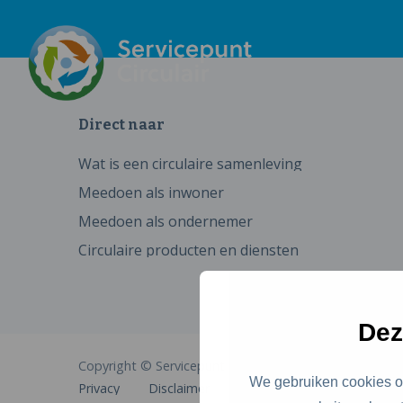
Direct naar
Wat is een circulaire samenleving
Meedoen als inwoner
Meedoen als ondernemer
Circulaire producten en diensten
Dez
Copyright © Servicepunt Circulair
We gebruiken cookies om
Privacy
Disclaimer
Cookies
Toegankelijkhe