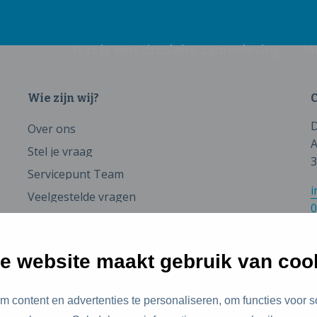
Wat is een circulaire samenleving
M
Wie zijn wij?
C
D
Over ons
A
Stel je vraag
3
Servicepunt Team
i
Veelgestelde vragen
0
e website maakt gebruik van coo
 content en advertenties te personaliseren, om functies voor s
id