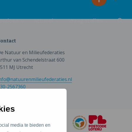
eedoen
Actueel
Vraag stellen
ontact
e Natuur en Milieufederaties
rthur van Schendelstraat 600
511 MJ Utrecht
nfo@natuurenmilieufederaties.nl
30-2567360
kies
ocial media te bieden en