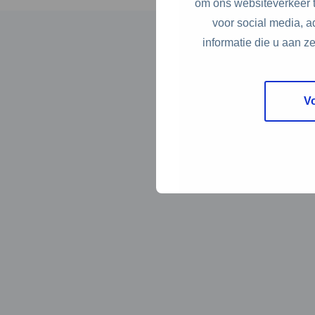
om ons websiteverkeer t
voor social media, 
informatie die u aan z
V