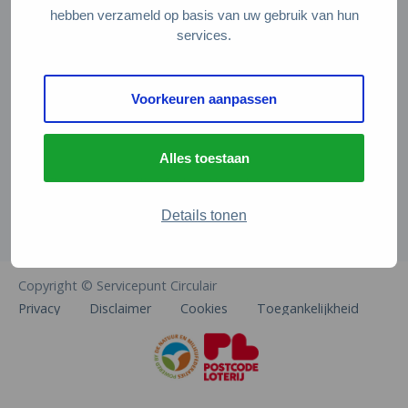
Veelgestelde vragen
hebben verzameld op basis van uw gebruik van hun
services.
Contact
De Natuur en Milieufederaties
Voorkeuren aanpassen
Arthur van Schendelstraat 600
3511 MJ Utrecht
Alles toestaan
info@natuurenmilieufederaties.nl
030-2567360
Details tonen
Copyright © Servicepunt Circulair
Privacy
Disclaimer
Cookies
Toegankelijkheid