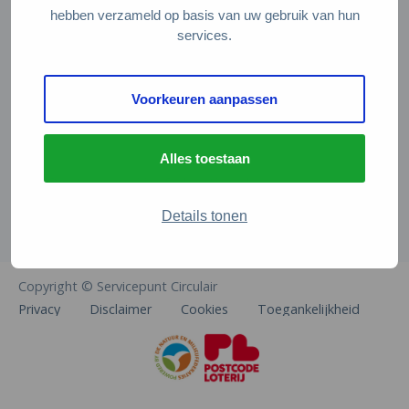
Veelgestelde vragen
hebben verzameld op basis van uw gebruik van hun
services.
Contact
De Natuur en Milieufederaties
Voorkeuren aanpassen
Arthur van Schendelstraat 600
3511 MJ Utrecht
Alles toestaan
info@natuurenmilieufederaties.nl
030-2567360
Details tonen
Copyright © Servicepunt Circulair
Privacy
Disclaimer
Cookies
Toegankelijkheid