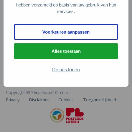
Veelgestelde vragen
hebben verzameld op basis van uw gebruik van hun
services.
Contact
De Natuur en Milieufederaties
Voorkeuren aanpassen
Arthur van Schendelstraat 600
3511 MJ Utrecht
Alles toestaan
info@natuurenmilieufederaties.nl
030-2567360
Details tonen
Copyright © Servicepunt Circulair
Privacy
Disclaimer
Cookies
Toegankelijkheid