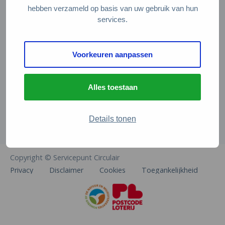
Veelgestelde vragen
hebben verzameld op basis van uw gebruik van hun
services.
Contact
De Natuur en Milieufederaties
Voorkeuren aanpassen
Arthur van Schendelstraat 600
3511 MJ Utrecht
Alles toestaan
info@natuurenmilieufederaties.nl
030-2567360
Details tonen
Copyright © Servicepunt Circulair
Privacy
Disclaimer
Cookies
Toegankelijkheid