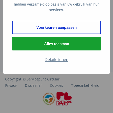
Veelgestelde vragen
hebben verzameld op basis van uw gebruik van hun
services.
Contact
De Natuur en Milieufederaties
Voorkeuren aanpassen
Arthur van Schendelstraat 600
3511 MJ Utrecht
Alles toestaan
info@natuurenmilieufederaties.nl
030-2567360
Details tonen
Copyright © Servicepunt Circulair
Privacy
Disclaimer
Cookies
Toegankelijkheid