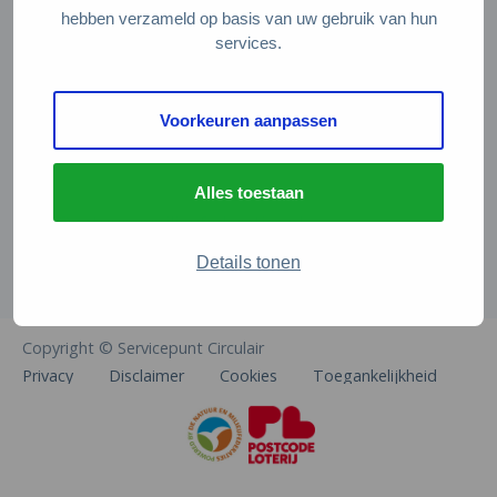
Veelgestelde vragen
hebben verzameld op basis van uw gebruik van hun
services.
Contact
De Natuur en Milieufederaties
Voorkeuren aanpassen
Arthur van Schendelstraat 600
3511 MJ Utrecht
Alles toestaan
info@natuurenmilieufederaties.nl
030-2567360
Details tonen
Copyright © Servicepunt Circulair
Privacy
Disclaimer
Cookies
Toegankelijkheid