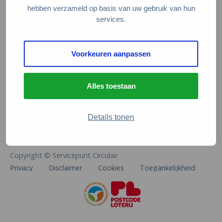
Veelgestelde vragen
hebben verzameld op basis van uw gebruik van hun
services.
Contact
De Natuur en Milieufederaties
Voorkeuren aanpassen
Arthur van Schendelstraat 600
3511 MJ Utrecht
Alles toestaan
info@natuurenmilieufederaties.nl
030-2567360
Details tonen
Copyright © Servicepunt Circulair
Privacy
Disclaimer
Cookies
Toegankelijkheid