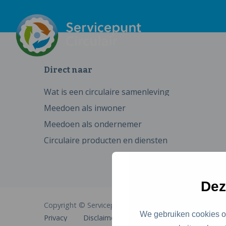
Direct naar
Wat is een circulaire samenleving
Meedoen als inwoner
Meedoen als ondernemer
Circulaire producten en diensten
Dez
Copyright © Servicepunt Circulair
We gebruiken cookies om
Privacy
Disclaimer
Cookies
Toegankelijkhe