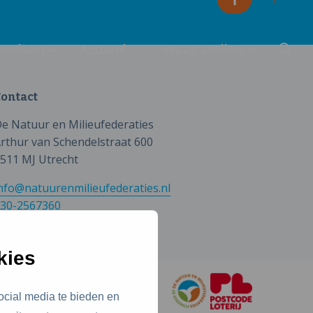
eedoen
Actueel
Vraag stellen
ontact
e Natuur en Milieufederaties
rthur van Schendelstraat 600
511 MJ Utrecht
nfo@natuurenmilieufederaties.nl
30-2567360
kies
ocial media te bieden en