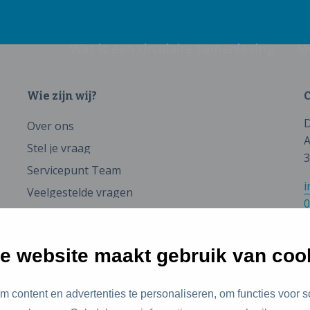
Wat is een circulaire samenleving
M
Wie zijn wij?
C
D
Over ons
A
Stel je vraag
3
Servicepunt Team
i
Veelgestelde vragen
0
e website maakt gebruik van coo
 content en advertenties te personaliseren, om functies voor s
id