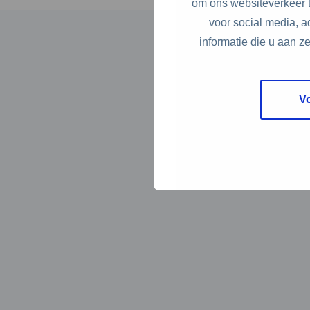
om ons websiteverkeer t
voor social media, 
informatie die u aan z
V