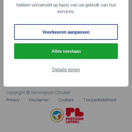
Veelgestelde vragen
hebben verzameld op basis van uw gebruik van hun
services.
Contact
De Natuur en Milieufederaties
Voorkeuren aanpassen
Arthur van Schendelstraat 600
3511 MJ Utrecht
Alles toestaan
info@natuurenmilieufederaties.nl
030-2567360
Details tonen
Copyright © Servicepunt Circulair
Privacy
Disclaimer
Cookies
Toegankelijkheid