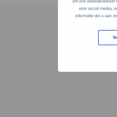
om ons websiteverkeer t
voor social media, 
informatie die u aan z
V