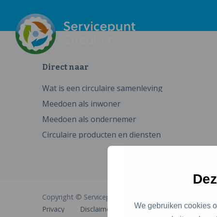
Direct naar
Wat is een circulaire samenleving
Meedoen als inwoner
Meedoen als ondernemer
Circulaire producten en diensten
Dez
Copyright © Servicepunt Circulair
We gebruiken cookies om
Privacy
Disclaimer
Cookies
Toegankelijkhe