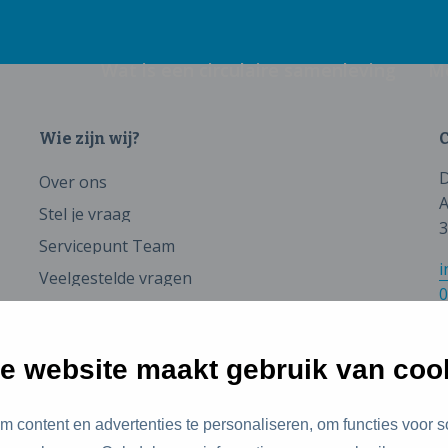
Wat is een circulaire samenleving
M
Wie zijn wij?
C
D
Over ons
A
Stel je vraag
3
Servicepunt Team
i
Veelgestelde vragen
0
e website maakt gebruik van coo
 content en advertenties te personaliseren, om functies voor s
id