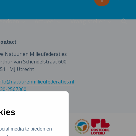
eedoen
Actueel
Vraag stellen
ontact
e Natuur en Milieufederaties
rthur van Schendelstraat 600
511 MJ Utrecht
nfo@natuurenmilieufederaties.nl
30-2567360
kies
ocial media te bieden en