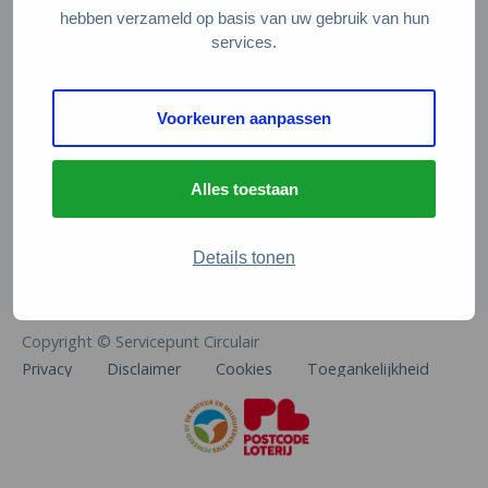
Veelgestelde vragen
hebben verzameld op basis van uw gebruik van hun
services.
Contact
De Natuur en Milieufederaties
Voorkeuren aanpassen
Arthur van Schendelstraat 600
3511 MJ Utrecht
Alles toestaan
info@natuurenmilieufederaties.nl
030-2567360
Details tonen
Copyright © Servicepunt Circulair
Privacy
Disclaimer
Cookies
Toegankelijkheid