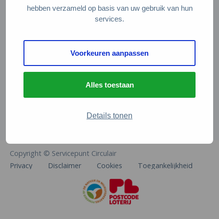
Veelgestelde vragen
hebben verzameld op basis van uw gebruik van hun
services.
Contact
De Natuur en Milieufederaties
Voorkeuren aanpassen
Arthur van Schendelstraat 600
3511 MJ Utrecht
Alles toestaan
info@natuurenmilieufederaties.nl
030-2567360
Details tonen
Copyright © Servicepunt Circulair
Privacy
Disclaimer
Cookies
Toegankelijkheid