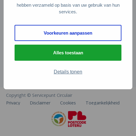
Veelgestelde vragen
hebben verzameld op basis van uw gebruik van hun
services.
Contact
De Natuur en Milieufederaties
Voorkeuren aanpassen
Arthur van Schendelstraat 600
3511 MJ Utrecht
Alles toestaan
info@natuurenmilieufederaties.nl
030-2567360
Details tonen
Copyright © Servicepunt Circulair
Privacy
Disclaimer
Cookies
Toegankelijkheid