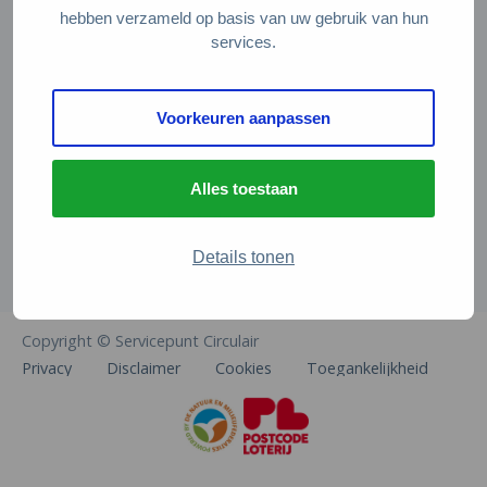
Veelgestelde vragen
hebben verzameld op basis van uw gebruik van hun
services.
Contact
De Natuur en Milieufederaties
Voorkeuren aanpassen
Arthur van Schendelstraat 600
3511 MJ Utrecht
Alles toestaan
info@natuurenmilieufederaties.nl
030-2567360
Details tonen
Copyright © Servicepunt Circulair
Privacy
Disclaimer
Cookies
Toegankelijkheid