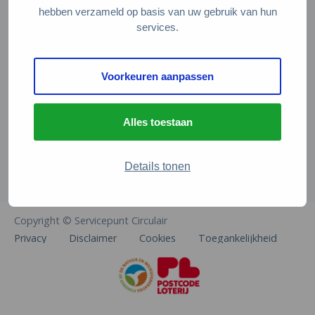
Veelgestelde vragen
hebben verzameld op basis van uw gebruik van hun
services.
Contact
De Natuur en Milieufederaties
Voorkeuren aanpassen
Arthur van Schendelstraat 600
3511 MJ Utrecht
Alles toestaan
info@natuurenmilieufederaties.nl
030-2567360
Details tonen
Copyright © Servicepunt Circulair
Privacy
Disclaimer
Cookies
Toegankelijkheid