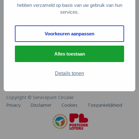
Veelgestelde vragen
hebben verzameld op basis van uw gebruik van hun
services.
Contact
De Natuur en Milieufederaties
Voorkeuren aanpassen
Arthur van Schendelstraat 600
3511 MJ Utrecht
Alles toestaan
info@natuurenmilieufederaties.nl
030-2567360
Details tonen
Copyright © Servicepunt Circulair
Privacy
Disclaimer
Cookies
Toegankelijkheid