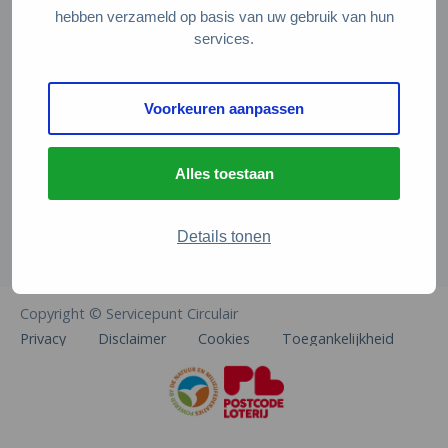
Veelgestelde vragen
hebben verzameld op basis van uw gebruik van hun
services.
Contact
De Natuur en Milieufederaties
Voorkeuren aanpassen
Arthur van Schendelstraat 600
3511 MJ Utrecht
Alles toestaan
info@natuurenmilieufederaties.nl
030-2567360
Details tonen
Copyright © Servicepunt Circulair
Privacy
Disclaimer
Cookies
Toegankelijkheid