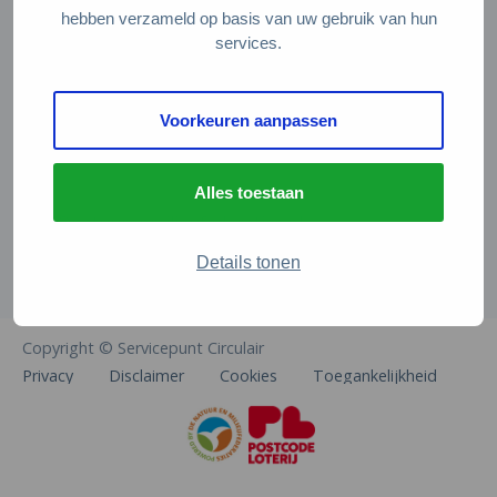
Veelgestelde vragen
hebben verzameld op basis van uw gebruik van hun
services.
Contact
De Natuur en Milieufederaties
Voorkeuren aanpassen
Arthur van Schendelstraat 600
3511 MJ Utrecht
Alles toestaan
info@natuurenmilieufederaties.nl
030-2567360
Details tonen
Copyright © Servicepunt Circulair
Privacy
Disclaimer
Cookies
Toegankelijkheid