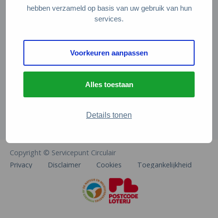
Veelgestelde vragen
hebben verzameld op basis van uw gebruik van hun
services.
Contact
De Natuur en Milieufederaties
Voorkeuren aanpassen
Arthur van Schendelstraat 600
3511 MJ Utrecht
Alles toestaan
info@natuurenmilieufederaties.nl
030-2567360
Details tonen
Copyright © Servicepunt Circulair
Privacy
Disclaimer
Cookies
Toegankelijkheid