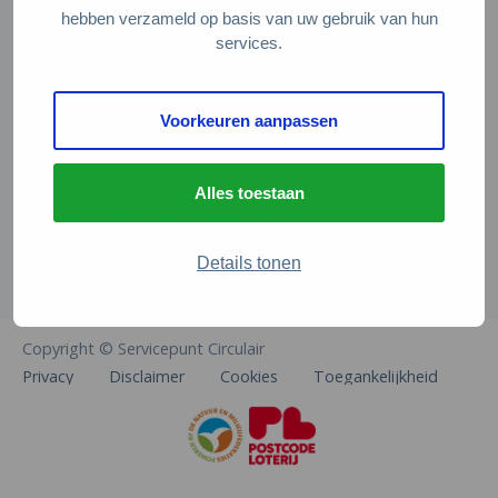
Veelgestelde vragen
hebben verzameld op basis van uw gebruik van hun
services.
Contact
De Natuur en Milieufederaties
Voorkeuren aanpassen
Arthur van Schendelstraat 600
3511 MJ Utrecht
Alles toestaan
info@natuurenmilieufederaties.nl
030-2567360
Details tonen
Copyright © Servicepunt Circulair
Privacy
Disclaimer
Cookies
Toegankelijkheid