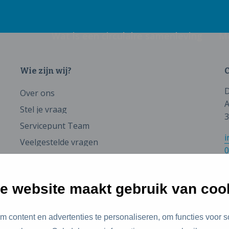
Wat is een circulaire samenleving
M
Wie zijn wij?
C
D
Over ons
A
Stel je vraag
3
Servicepunt Team
i
Veelgestelde vragen
0
e website maakt gebruik van coo
 content en advertenties te personaliseren, om functies voor s
id