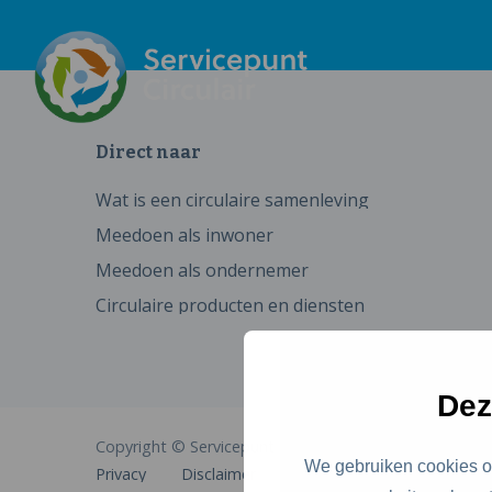
Direct naar
Wat is een circulaire samenleving
Meedoen als inwoner
Meedoen als ondernemer
Circulaire producten en diensten
Dez
Copyright © Servicepunt Circulair
We gebruiken cookies om
Privacy
Disclaimer
Cookies
Toegankelijkhe