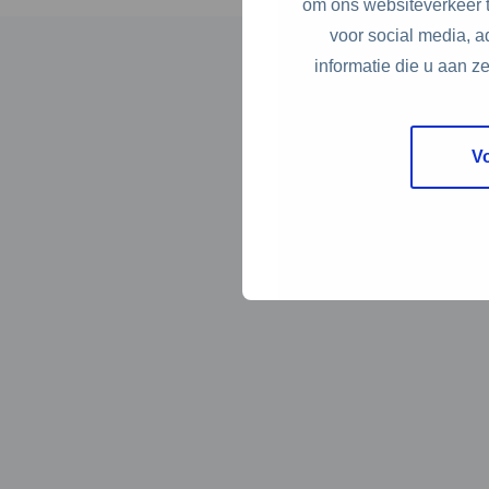
om ons websiteverkeer t
voor social media, 
informatie die u aan z
V