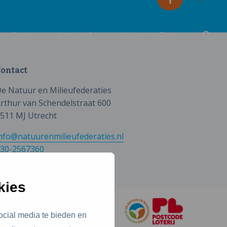
eedoen
Actueel
Vraag stellen
ontact
e Natuur en Milieufederaties
rthur van Schendelstraat 600
511 MJ Utrecht
nfo@natuurenmilieufederaties.nl
30-2567360
kies
ocial media te bieden en