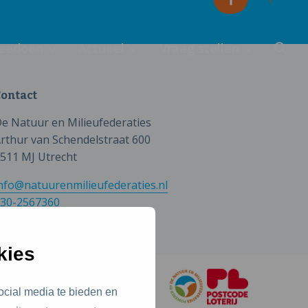
eedoen
Actueel
Vraag stellen
ontact
e Natuur en Milieufederaties
rthur van Schendelstraat 600
511 MJ Utrecht
nfo@natuurenmilieufederaties.nl
30-2567360
kies
ocial media te bieden en