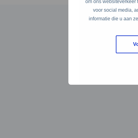
om ons websiteverkeer t
voor social media, 
informatie die u aan z
V