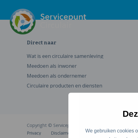
Direct naar
Wat is een circulaire samenleving
Meedoen als inwoner
Meedoen als ondernemer
Circulaire producten en diensten
Dez
Copyright © Servicepunt Circulair
We gebruiken cookies om
Privacy
Disclaimer
Cookies
Toegankelijkhe