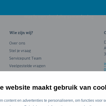
Wat is een circulaire samenleving
M
Wie zijn wij?
C
D
Over ons
A
Stel je vraag
3
Servicepunt Team
i
Veelgestelde vragen
0
e website maakt gebruik van coo
 content en advertenties te personaliseren, om functies voor s
id