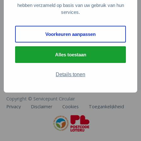
Veelgestelde vragen
hebben verzameld op basis van uw gebruik van hun
services.
Contact
De Natuur en Milieufederaties
Voorkeuren aanpassen
Arthur van Schendelstraat 600
3511 MJ Utrecht
Alles toestaan
info@natuurenmilieufederaties.nl
030-2567360
Details tonen
Copyright © Servicepunt Circulair
Privacy
Disclaimer
Cookies
Toegankelijkheid