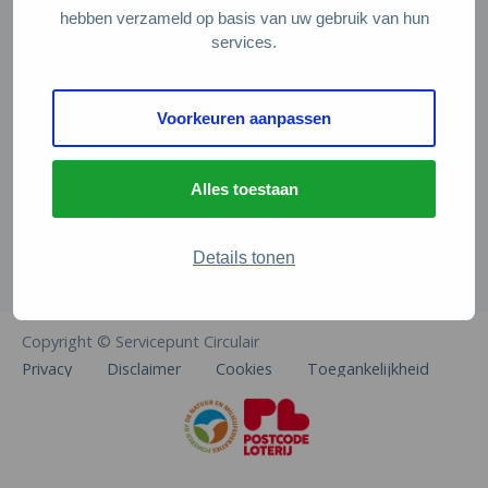
Veelgestelde vragen
hebben verzameld op basis van uw gebruik van hun
services.
Contact
De Natuur en Milieufederaties
Voorkeuren aanpassen
Arthur van Schendelstraat 600
3511 MJ Utrecht
Alles toestaan
info@natuurenmilieufederaties.nl
030-2567360
Details tonen
Copyright © Servicepunt Circulair
Privacy
Disclaimer
Cookies
Toegankelijkheid