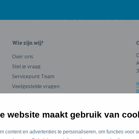
Wat is een circulaire samenleving
M
Wie zijn wij?
C
D
Over ons
A
Stel je vraag
3
Servicepunt Team
i
Veelgestelde vragen
0
e website maakt gebruik van coo
 content en advertenties te personaliseren, om functies voor s
id