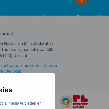
eedoen
Actueel
Vraag stellen
ontact
e Natuur en Milieufederaties
rthur van Schendelstraat 600
511 MJ Utrecht
nfo@natuurenmilieufederaties.nl
30-2567360
kies
ocial media te bieden en