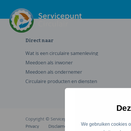
Direct naar
Wat is een circulaire samenleving
Meedoen als inwoner
Meedoen als ondernemer
Circulaire producten en diensten
Dez
Copyright © Servicepunt Circulair
We gebruiken cookies om
Privacy
Disclaimer
Cookies
Toegankelijkhe