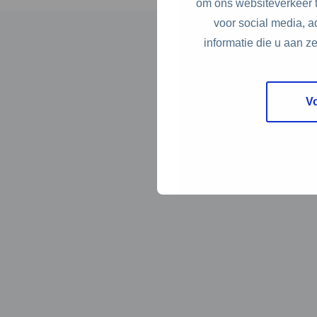
om ons websiteverkeer t
voor social media, 
informatie die u aan z
V