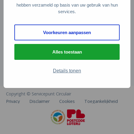
Veelgestelde vragen
hebben verzameld op basis van uw gebruik van hun
services.
Contact
De Natuur en Milieufederaties
Voorkeuren aanpassen
Arthur van Schendelstraat 600
3511 MJ Utrecht
Alles toestaan
info@natuurenmilieufederaties.nl
030-2567360
Details tonen
Copyright © Servicepunt Circulair
Privacy
Disclaimer
Cookies
Toegankelijkheid