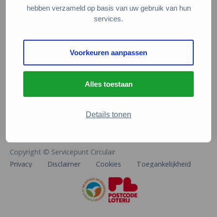
Veelgestelde vragen
hebben verzameld op basis van uw gebruik van hun
services.
Contact
De Natuur en Milieufederaties
Voorkeuren aanpassen
Arthur van Schendelstraat 600
3511 MJ Utrecht
Alles toestaan
info@natuurenmilieufederaties.nl
030-2567360
Details tonen
Copyright © Servicepunt Circulair
Privacy
Disclaimer
Cookies
Toegankelijkheid