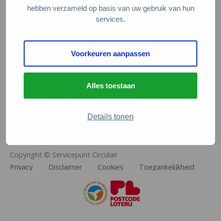
Veelgestelde vragen
hebben verzameld op basis van uw gebruik van hun
services.
Contact
De Natuur en Milieufederaties
Voorkeuren aanpassen
Arthur van Schendelstraat 600
3511 MJ Utrecht
Alles toestaan
info@natuurenmilieufederaties.nl
030-2567360
Details tonen
Copyright © Servicepunt Circulair
Privacy
Disclaimer
Cookies
Toegankelijkheid