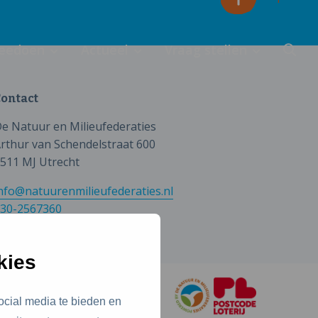
eedoen
Actueel
Vraag stellen
ontact
e Natuur en Milieufederaties
rthur van Schendelstraat 600
511 MJ Utrecht
nfo@natuurenmilieufederaties.nl
30-2567360
kies
ocial media te bieden en