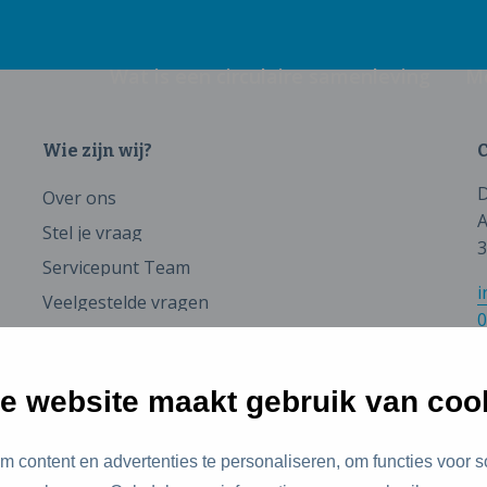
Wat is een circulaire samenleving
M
Wie zijn wij?
C
D
Over ons
A
Stel je vraag
3
Servicepunt Team
i
Veelgestelde vragen
0
e website maakt gebruik van coo
 content en advertenties te personaliseren, om functies voor s
id