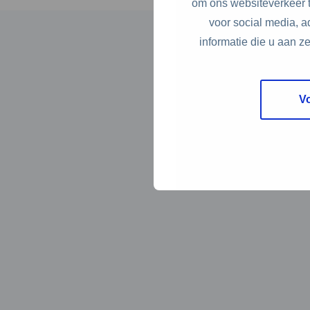
om ons websiteverkeer t
voor social media, 
informatie die u aan z
V