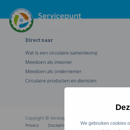
Direct naar
Wat is een circulaire samenleving
Meedoen als inwoner
Meedoen als ondernemer
Circulaire producten en diensten
Dez
Copyright © Servicepunt Circulair
We gebruiken cookies om
Privacy
Disclaimer
Cookies
Toegankelijkhe