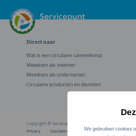
Direct naar
Wat is een circulaire samenleving
Meedoen als inwoner
Meedoen als ondernemer
Circulaire producten en diensten
Dez
Copyright © Servicepunt Circulair
We gebruiken cookies om
Privacy
Disclaimer
Cookies
Toegankelijkhe