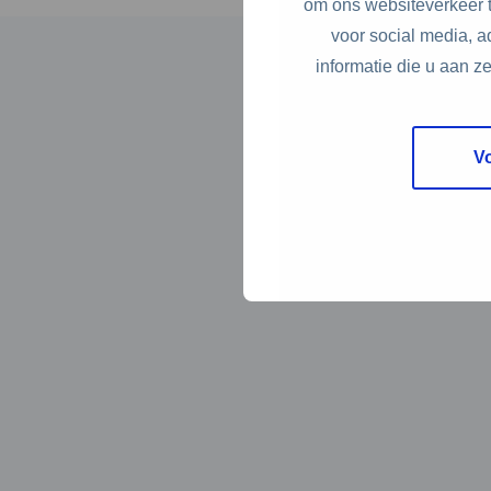
om ons websiteverkeer t
voor social media, 
informatie die u aan z
V