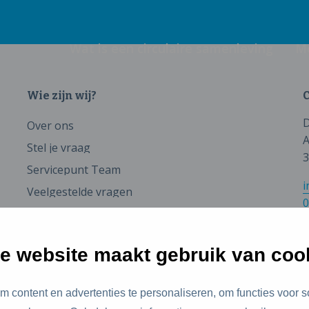
Wat is een circulaire samenleving
M
Wie zijn wij?
C
D
Over ons
A
Stel je vraag
3
Servicepunt Team
i
Veelgestelde vragen
0
e website maakt gebruik van coo
 content en advertenties te personaliseren, om functies voor s
id