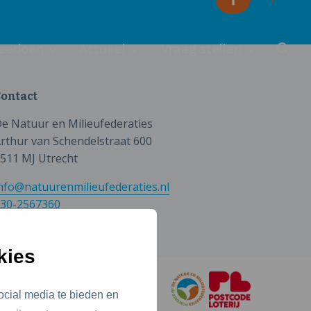
eedoen
Actueel
Vraag stellen
ontact
e Natuur en Milieufederaties
rthur van Schendelstraat 600
511 MJ Utrecht
nfo@natuurenmilieufederaties.nl
30-2567360
kies
ocial media te bieden en