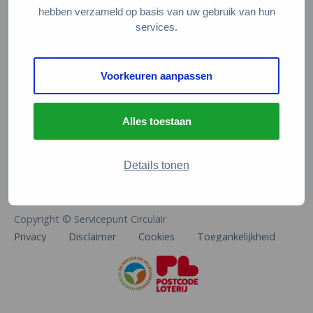
Veelgestelde vragen
hebben verzameld op basis van uw gebruik van hun
services.
Contact
De Natuur en Milieufederaties
Voorkeuren aanpassen
Arthur van Schendelstraat 600
3511 MJ Utrecht
Alles toestaan
info@natuurenmilieufederaties.nl
030-2567360
Details tonen
Copyright © Servicepunt Circulair
Privacy
Disclaimer
Cookies
Toegankelijkheid