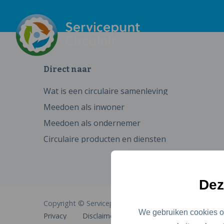
Direct naar
Wat is een circulaire samenleving
Meedoen als inwoner
Meedoen als ondernemer
Circulaire producten en diensten
Dez
Copyright © Servicepunt Circulair
We gebruiken cookies om
Privacy
Disclaimer
Cookies
Toegankelijkhe