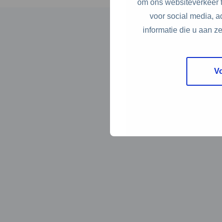
om ons websiteverkeer t
voor social media, 
informatie die u aan z
V