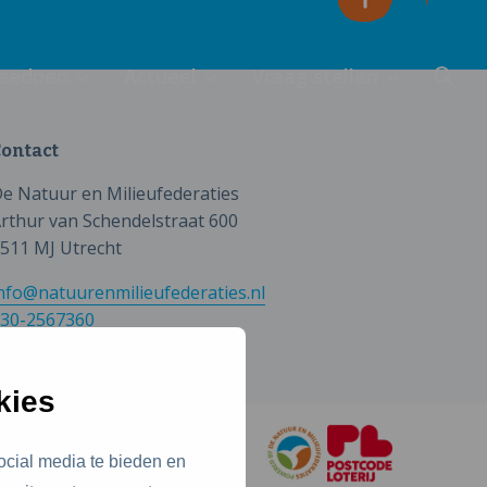
eedoen
Actueel
Vraag stellen
ontact
e Natuur en Milieufederaties
rthur van Schendelstraat 600
511 MJ Utrecht
nfo@natuurenmilieufederaties.nl
30-2567360
kies
ocial media te bieden en