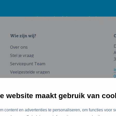
Wat is een circulaire samenleving
M
Wie zijn wij?
C
D
Over ons
A
Stel je vraag
3
Servicepunt Team
i
Veelgestelde vragen
0
e website maakt gebruik van coo
 content en advertenties te personaliseren, om functies voor s
id