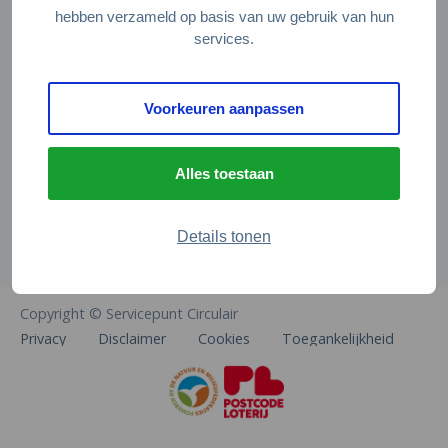
Veelgestelde vragen
hebben verzameld op basis van uw gebruik van hun
services.
Contact
De Natuur en Milieufederaties
Voorkeuren aanpassen
Arthur van Schendelstraat 600
3511 MJ Utrecht
Alles toestaan
info@natuurenmilieufederaties.nl
030-2567360
Details tonen
Copyright © Servicepunt Circulair
Privacy
Disclaimer
Cookies
Toegankelijkheid