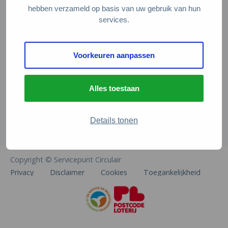
Veelgestelde vragen
hebben verzameld op basis van uw gebruik van hun
services.
Contact
De Natuur en Milieufederaties
Voorkeuren aanpassen
Arthur van Schendelstraat 600
3511 MJ Utrecht
Alles toestaan
info@natuurenmilieufederaties.nl
030-2567360
Details tonen
Copyright © Servicepunt Circulair
Privacy
Disclaimer
Cookies
Toegankelijkheid