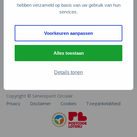
Veelgestelde vragen
hebben verzameld op basis van uw gebruik van hun
services.
Contact
De Natuur en Milieufederaties
Voorkeuren aanpassen
Arthur van Schendelstraat 600
3511 MJ Utrecht
Alles toestaan
info@natuurenmilieufederaties.nl
030-2567360
Details tonen
Copyright © Servicepunt Circulair
Privacy
Disclaimer
Cookies
Toegankelijkheid