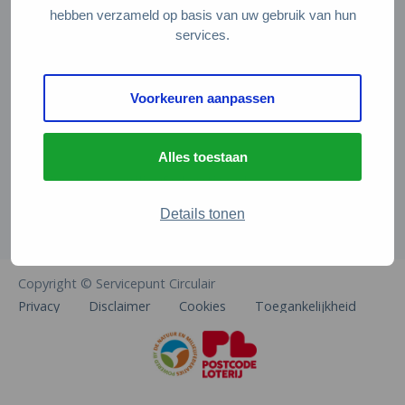
Veelgestelde vragen
hebben verzameld op basis van uw gebruik van hun
services.
Contact
De Natuur en Milieufederaties
Voorkeuren aanpassen
Arthur van Schendelstraat 600
3511 MJ Utrecht
Alles toestaan
info@natuurenmilieufederaties.nl
030-2567360
Details tonen
Copyright © Servicepunt Circulair
Privacy
Disclaimer
Cookies
Toegankelijkheid