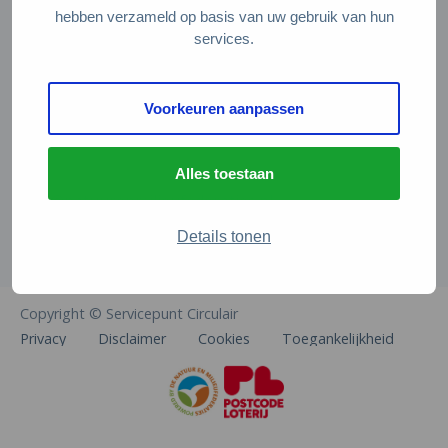
Veelgestelde vragen
hebben verzameld op basis van uw gebruik van hun
services.
Contact
De Natuur en Milieufederaties
Voorkeuren aanpassen
Arthur van Schendelstraat 600
3511 MJ Utrecht
Alles toestaan
info@natuurenmilieufederaties.nl
030-2567360
Details tonen
Copyright © Servicepunt Circulair
Privacy
Disclaimer
Cookies
Toegankelijkheid