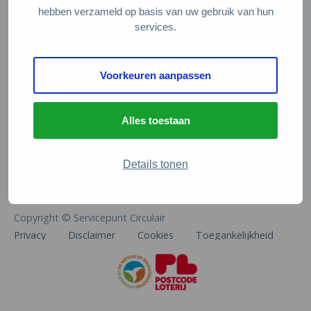
Veelgestelde vragen
hebben verzameld op basis van uw gebruik van hun
services.
Contact
De Natuur en Milieufederaties
Voorkeuren aanpassen
Arthur van Schendelstraat 600
3511 MJ Utrecht
Alles toestaan
info@natuurenmilieufederaties.nl
030-2567360
Details tonen
Copyright © Servicepunt Circulair
Privacy
Disclaimer
Cookies
Toegankelijkheid