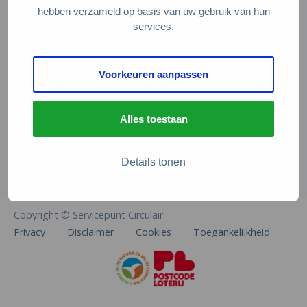
Veelgestelde vragen
hebben verzameld op basis van uw gebruik van hun
services.
Contact
De Natuur en Milieufederaties
Voorkeuren aanpassen
Arthur van Schendelstraat 600
3511 MJ Utrecht
Alles toestaan
info@natuurenmilieufederaties.nl
030-2567360
Details tonen
Copyright © Servicepunt Circulair
Privacy
Disclaimer
Cookies
Toegankelijkheid